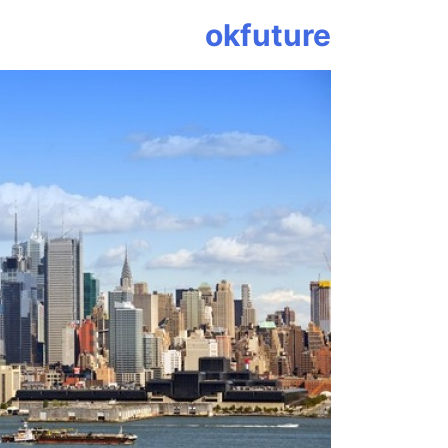
Ski
okfuture
t
conten