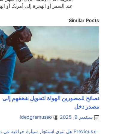
عند السفر أو الهجرة إلى أمريكا أو اله
Similar Posts
نصائح للمصورين الهواة لتحويل شغفهم إلى
مصدر دخل
سبتمبر 9, 2025
ideogramuseo
تصفّح
Previous
هل تنوي استئجار سيارة خرافية في د