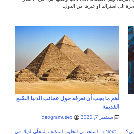
جرة الى استراليا أو غيرها من الدول.
أهم ما يجب أن تعرفه حول عجائب الدنيا السّبع
القديمة
سبتمبر 7, 2020
ideogramuseo
بي؟
Next
استخدمي الحليب المكثف المحلّى لديكِ في