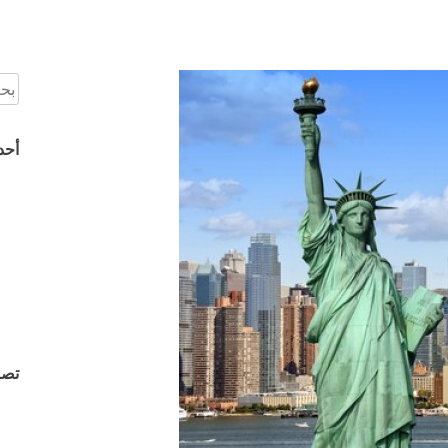
الب
عن:
أحد
تصن