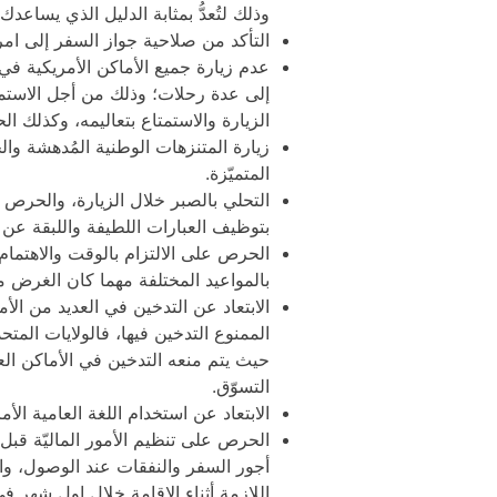
وذلك لتُعدُّ بمثابة الدليل الذي يساع
التأكد من صلاحية جواز السفر إلى امري
عدم زيارة جميع الأماكن الأمريكية في 
إلى عدة رحلات؛ وذلك من أجل الاستمت
الزيارة والاستمتاع بتعاليمه، وكذلك 
زيارة المتنزهات الوطنية المُدهشة وال
المتميّزة.
التحلي بالصبر خلال الزيارة، والحرص ع
بتوظيف العبارات اللطيفة واللبقة عن 
الحرص على الالتزام بالوقت والاهتمام 
بالمواعيد المختلفة مهما كان الغرض من
الابتعاد عن التدخين في العديد من الأما
الممنوع التدخين فيها، فالولايات المت
حيث يتم منعه التدخين في الأماكن الع
التسوّق.
الابتعاد عن استخدام اللغة العامية الأمر
الحرص على تنظيم الأمور الماليّة قبل 
أجور السفر والنفقات عند الوصول، و
اللازمة أثناء الإقامة خلال اول شهر 