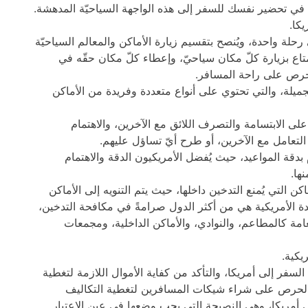
دك في تحضير نفسك للسفر إلى هذه الواجهة السياحيّة المدهشة.
كا.
رحلة واحدة، ويُنصح بتقسيم زيارة الأماكن والمعالم السياحيّة
اع بزيارة كلّ مكان سياحيّ، وإعطاء كلّ مكان حقّه في
الحرص على راحة المسافر.
جميلة، والتي تحتوي على أنواع متعددة وفريدة من الأماكن
لى الابتسامة والتصرف اللائق مع الآخرين، والاهتمام
التعامل مع الآخرين، أو طرح أيّ تساؤل عليهم.
بدقة المواعيد، حيث يُفضل الأمريكيون الدقة والاهتمام
ها.
كن التي يُمنع التدخين داخلها، حيث يتم التنويه إلى الأماكن
حدة الأمريكية هي من أكثر الدول صرامةً في مكافحة التدخين،
امة كالمطاعم، والنوادي، والأماكن الداخلية، ومجمعات
يكية.
السفر إلى أمريكا، والتأكد من كفاية الأموال اللازمة لتغطية
الحرص على شراء شيكات المسافرين لتغطية التكاليف
في أمريكا، وهي النصيحة التي يجب وضعها في عين الاعتبار