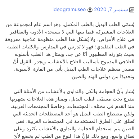
سبتمبر 7, 2020
ideogramuseo
يُسمّى الطب البديل بالطب المكمل، وهو اسم عام لمجموعة من
العلاجات المشتركة فيما بينها التي لا تستخدم الأدوية والعقاقير
في علاج الأمراض، ولا يُشكل هذا الطب منظومة علاجية معروفة
في الطب التقليدي؛ فهو لا يُدرس في المدارس والكليات الطبية
بحيث يتوارثه المطببون أبًا عن جد، ويمتاز هذا الطب بأسلوبه
العلاجي المدموج بأساليب العلاج بالأعشاب، ويجدر بالقول أنَّ
مصدر معظم علاجات الطب البديل يأتي من القارة الآسيوية،
وتحديدًا من دولتي الهند والصين.
يُشار بأنَّ الحجامة والكي والتداوي بالأعشاب من الأمثلة التي
تندرج تحت مسمّى الطب البديل، وتمتاز هذه العلاجات بشهرتها
منذ القدم في مختلف المجتمعات، وخاصةً المجتمعات العربية،
ولكن مصطلح الطب البديل هو أحد المصطلحات الحديثة التي
تُطلق على الطرق المستخدمة في المجتمعات الغربية، ففي
الصين يتم استخدام الحجامة والتداوي بالأعشاب بكثرة وعلى
نطاق واسع، ومع ذلك فإنَّ هذا النوع من الطب لم يخضع لأيّ