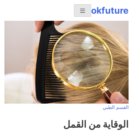
Ski
okfuture
t
conten
القسم الطبي
الوقاية من القمل